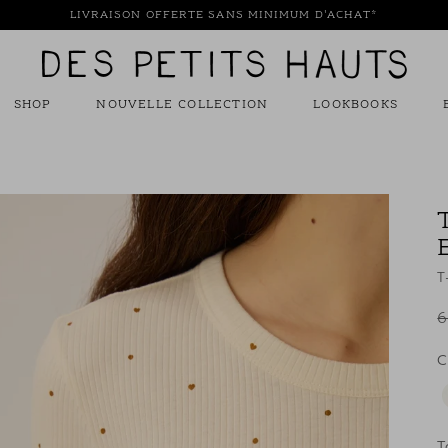
LIVRAISON OFFERTE SANS MINIMUM D'ACHAT*
Des
Petits
Hauts
SHOP
NOUVELLE COLLECTION
LOOKBOOKS
T
6
C
T