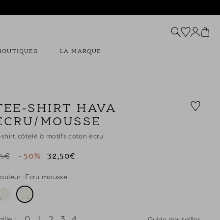
BOUTIQUES
LA MARQUE
TEE-SHIRT HAVA
ECRU/MOUSSE
-shirt côtelé à motifs coton écru
5€
- 50%
32,50€
ouleur :
Ecru mousse
0
1
2
3
4
aille :
Guide des tailles