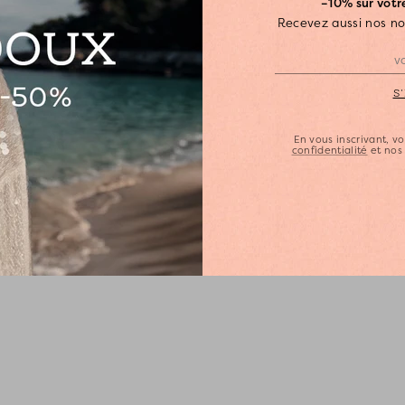
–10% sur vot
Recevez aussi nos n
S
En vous inscrivant, 
confidentialité
et no