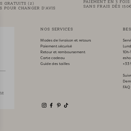
PAIEMENT EN 3 FOIS
S GRATUITS (2)
SANS FRAIS DÈS 150
RS POUR CHANGER D'AVIS
NOS SERVICES
BES
Modes de livraison et retours
Serv
Paiement sécurisé
Lund
Retour et remboursement
10h-
Carte cadeau
esho
Guide des tailles
+33 
Sui
Dema
FAQ
ité