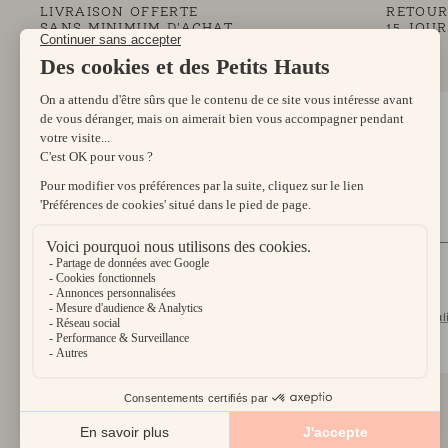
LIVRAISON OFFERTE
RETOUR
SANS MINIMUM D'ACHAT
15 JOU
EN FRANCE MÉTROPOLITAINE (1)
NEWSLETTER
Profitez de -10% sur votre première commande
et
découvrez en avant première nos actualités.
S'INSCRIRE
En vous inscrivant, vous acceptez notre
politique de confidential
et nos
conditions générales de vente
.