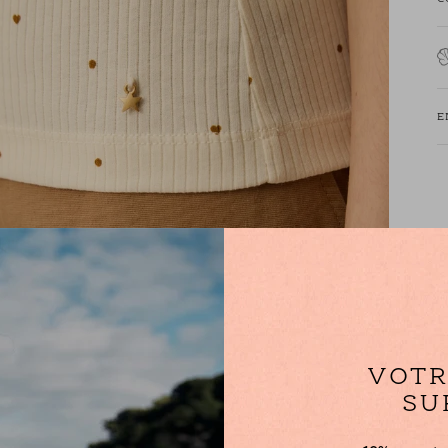
•
•
•
•
E
•
•
4
•
VOTR
SU