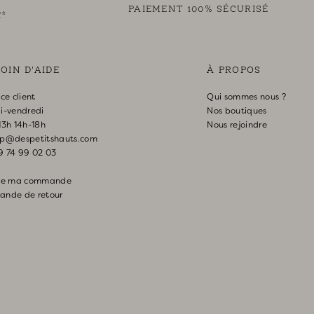
PAIEMENT 100% SÉCURISÉ
€*
OIN D'AIDE
À PROPOS
ice client
Qui sommes nous ?
i-vendredi
Nos boutiques
13h 14h-18h
Nous rejoindre
p@despetitshauts.com
9 74 99 02 03
vre ma commande
nde de retour