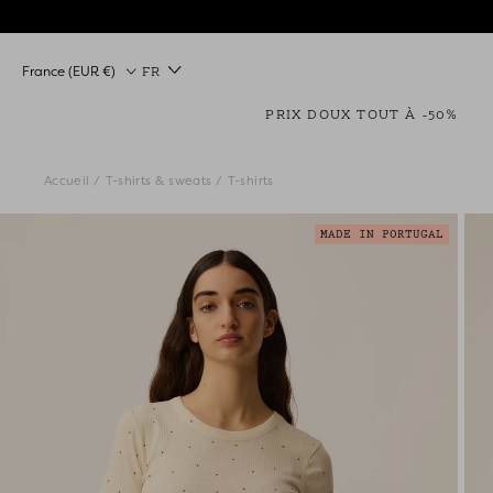
Passer
au
contenu
Pays/région
France (EUR €)
FR
PRIX DOUX TOUT À -50%
Accueil
T-shirts & sweats
T-shirts
MADE IN PORTUGAL