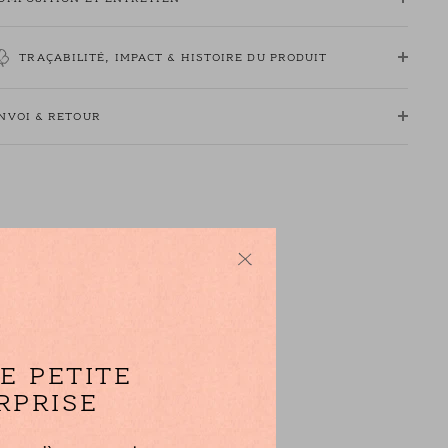
 Coupe ajustée
 Manches courtes
TRAÇABILITÉ, IMPACT & HISTOIRE DU PRODUIT
 Coloris Écru et Mousse : un écru et un vert jaune ocre
 Modèle dessiné à Paris par notre styliste
NVOI & RETOUR
 Fabriqué au Portugal
 Carrure : 39 cm - Longueur totale : 59 cm - 1/2 largeur bas :
2 cm pour une taille 1
 Lucie mesure 1,72m et porte une taille 1
E PETITE
RPRISE