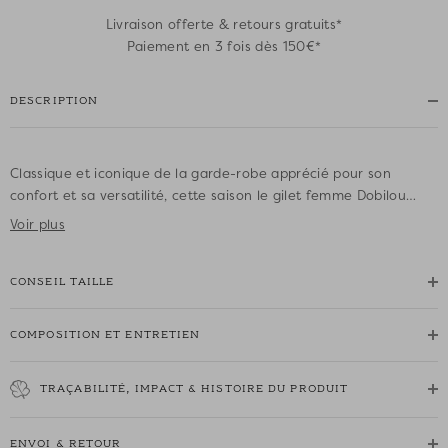
Livraison offerte & retours gratuits*
Paiement en 3 fois dès 150€*
DESCRIPTION
Classique et iconique de la garde-robe apprécié pour son
confort et sa versatilité, cette saison le gilet femme Dobilou
opte pour un look preppy chic avec ses poches plaquées et sa
Voir plus
coupe oversize. Porté comme une veste légère avec un jean ou
un pantalon habillé, vous ne résisterez pas au confort de sa
CONSEIL TAILLE
maille douce et aérienne.
• Gilet manches longues en Kid Mohair et laine
COMPOSITION ET ENTRETIEN
• Fil emblématique chez Des Petits Hauts depuis 5 ans
• Col rond
TRAÇABILITÉ, IMPACT & HISTOIRE DU PRODUIT
• Emmanchures légèrement décalées
• Poignets resserrés
• Patte de boutonnage ornée de boutons pailletés ton sur ton et
ENVOI & RETOUR