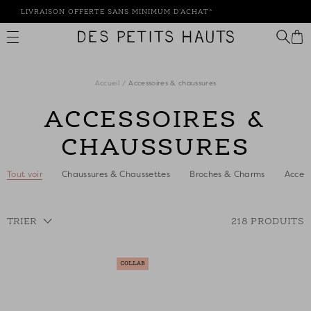
Passer
LIVRAISON OFFERTE SANS MINIMUM D'ACHAT*
au
contenu
Des
Petits
Hauts
Accueil
Accessoires & chaussures
ACCESSOIRES &
CHAUSSURES
Tout voir
Chaussures & Chaussettes
Broches & Charms
Access
TRIER
218 PRODUITS
COLLAB