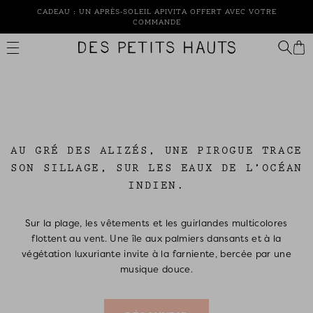
Passer
LIVRAISON OFFERTE SANS MINIMUM D'ACHAT*
au
contenu
Des
Petits
Hauts
AU GRÉ DES ALIZÉS, UNE PIROGUE TRACE
SON SILLAGE, SUR LES EAUX DE L’OCÉAN
INDIEN.
Sur la plage, les vêtements et les guirlandes multicolores
flottent au vent. Une île aux palmiers dansants et à la
végétation luxuriante invite à la farniente, bercée par une
musique douce.
DÉCOUVRIR