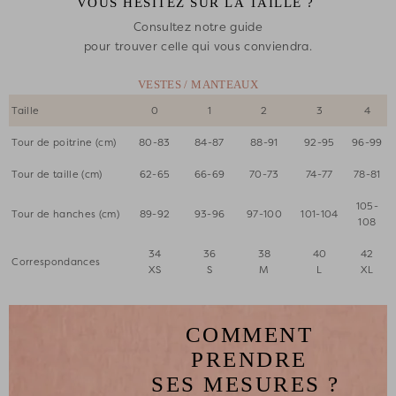
VOUS HÉSITEZ SUR LA TAILLE ?
Consultez notre guide
pour trouver celle qui vous conviendra.
VESTES / MANTEAUX
Taille
0
1
2
3
4
Tour de poitrine (cm)
80-83
84-87
88-91
92-95
96-99
Tour de taille (cm)
62-65
66-69
70-73
74-77
78-81
105-
Tour de hanches (cm)
89-92
93-96
97-100
101-104
108
34
36
38
40
42
Correspondances
XS
S
M
L
XL
COMMENT
PRENDRE
SES MESURES ?