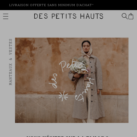
Passer
LIVRAISON OFFERTE SANS MINIMUM D'ACHAT*
au
contenu
Des
Petits
Hauts