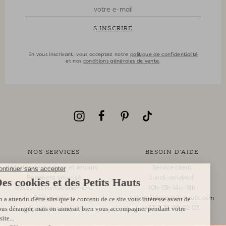
S'INSCRIRE
En vous inscrivant, vous acceptez notre
politique de confidentialité
et nos
conditions générales de vente
.
NOS SERVICES
BESOIN D'AIDE
Modes de livraison et retours
Service client
Paiement sécurisé
Lundi-vendredi
Retour et remboursement
10h-13h 14h-18h
Carte cadeau
eshop@despetitshauts.com
Guide des tailles
+33 9 74 99 02 03