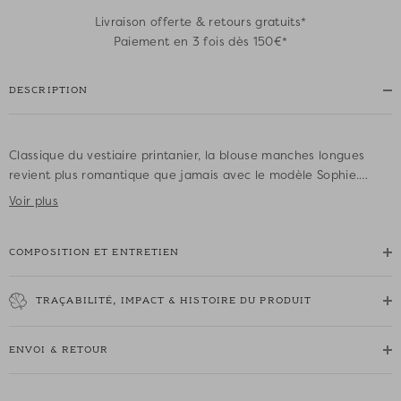
Livraison offerte & retours gratuits*
Paiement en 3 fois dès 150€*
DESCRIPTION
Classique du vestiaire printanier, la blouse manches longues
revient plus romantique que jamais avec le modèle Sophie.
Déclinée en coton ajouré orné d'une élégante broderie anglaise
Voir plus
florale, plastron boutonné, manches ballon et découpe carrure
subliment cette pièce chic et délicate.
COMPOSITION ET ENTRETIEN
• Blouse manches longues 100% coton
• Coupe ample
TRAÇABILITÉ, IMPACT & HISTOIRE DU PRODUIT
• Modèle entièrement brodé
• Encolure ronde
ENVOI & RETOUR
• Plastron V boutonné
• Boutons ton sur ton
• Manches longues ballon resserrées aux poignets