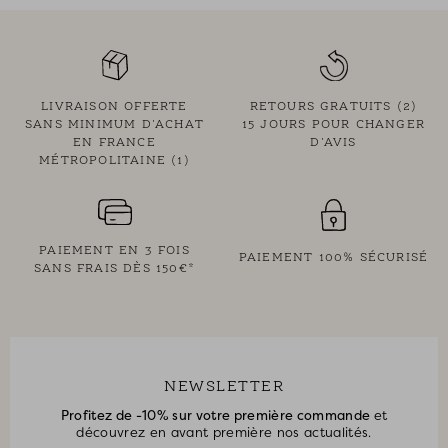
• Patte de boutonnage devant
• Fronces sous la découpe de plastron, en tête et bas de
manches et au dos
• Découpe carrure au dos
• Réalisée en coton délicatement ajouré, orné d’une broderie
LIVRAISON OFFERTE
RETOURS GRATUITS (2)
anglaise florale qui apporte texture et finesse
SANS MINIMUM D'ACHAT
15 JOURS POUR CHANGER
EN FRANCE
• Ce produit est à entretenir avec soin
D'AVIS
MÉTROPOLITAINE (1)
• Coloris Crème
• Modèle dessiné à Paris par notre styliste
• Largeur épaule : 37,5 cm - Longueur totale : 65,5 cm pour une
PAIEMENT EN 3 FOIS
taille 1
PAIEMENT 100% SÉCURISÉ
SANS FRAIS DÈS 150€*
• Lucie mesure 1,72m et porte une taille 1
NEWSLETTER
Profitez de -10% sur votre première commande
et
découvrez en avant première nos actualités.